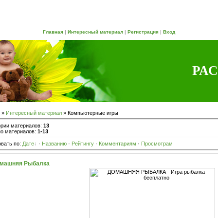
Главная
|
Интересный материал
|
Регистрация
|
Вход
РАС
»
Интересный материал
» Компьютерные игры
ории материалов:
13
но материалов:
1-13
вать по:
Дате
·
Названию
·
Рейтингу
·
Комментариям
·
Просмотрам
машняя Рыбалка