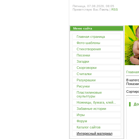
Пятница, 07.08.2026, 08:05
Приветствую Вас
Гость
|
RSS
Меню сайта
Главная страница
Фото-шаблоны
Стихотворения
Песенки
Загадки
Скорговорки
Главная
Считалки
В катег
Разукрашки
Показа
Рисунки
Сортиро
Пластилиновые
скульптуры
Ножницы, бумага, клей...
До
Забавные истории
Игры
Форум
Каталог сайтов
Интересный материал