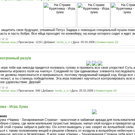
 защитить свое будущее, отважный Петух Задира с помощью специальной пушки помо
асть в пасть Кобре. Все яйца проходят по конвейеру, на конце которого сидит и ждет з
терные игры
|
Просмотров:
1219
|
Добавил:
burda_a_m
|
Дата:
05.03.2009
|
Комментарии (0)
ектронный разум
й игре тебе как никогда придется поломать голову и проявить все свое упорство! Суть 
лементы игрового поля на «нитку». Соединяй по три одинаковых элемента последовате
 не должны пересекаться и прерываться, поэтому продумывай каждый ход. Когда все 
счезнут, а ты станешь победителем. Эта игра поможет научиться контролировать всю 
ное удовольствие. Дерзай!
терные игры
|
Просмотров:
849
|
Добавил:
burda_a_m
|
Дата:
05.03.2009
|
Комментарии (0)
рма - Игра Зума
ание
зума «Чарма - Зачарованная Страна» - красочная и забавная аркада для пользователе
бную страну, где жили маленькие пушистые зверьки, напал злой колдун и превратил цв
ей этой страны забрал в рабство. Он хотел выведать у них секрет их волшебной силы.
ься с таким положением вещей и решили сбежать от колдуна в волшебную небесную стр
 раньше, весело и безмятежно. В игре зуме «Чарма – Зачарованная Страна» тебя ждут