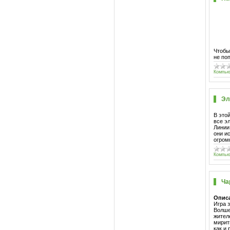
Чтобы
не поп
Компью
Эл
В это
все э
Линии
они и
огром
Компью
Ча
Опис
Игра 
Волше
жител
мирит
как и