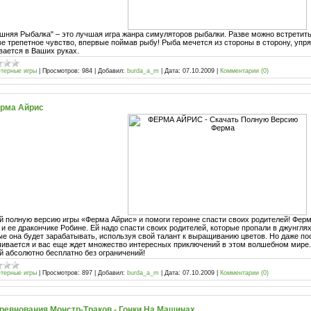
шняя Рыбалка" – это лучшая игра жанра симуляторов рыбалки. Разве можно встретить
ве трепетное чувство, впервые поймав рыбу! Рыба мечется из стороны в сторону, упрям
вается в Ваших руках.
терные игры
|
Просмотров:
984
|
Добавил:
burda_a_m
|
Дата:
07.10.2009
|
Комментарии (0)
рма Айрис
й полную версию игры «Ферма Айрис» и помоги героине спасти своих родителей! Ферм
 и ее дракончике Робине. Ей надо спасти своих родителей, которые пропали в джунглях
ые она будет зарабатывать, используя свой талант к выращиванию цветов. Но даже по
чивается и вас еще ждет множество интересных приключений в этом волшебном мире
ай абсолютно бесплатно без ограничений!
терные игры
|
Просмотров:
897
|
Добавил:
burda_a_m
|
Дата:
07.10.2009
|
Комментарии (0)
ревнования Монстр-Траков - Гонки На Машинах