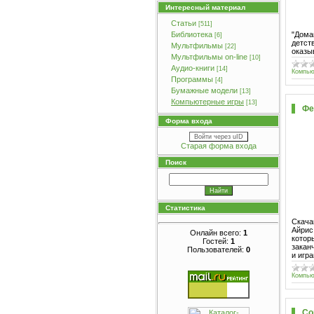
Интересный материал
Статьи
[511]
"Дома
Библиотека
[6]
детст
Мультфильмы
[22]
оказы
Мультфильмы on-line
[10]
Аудио-книги
[14]
Компью
Программы
[4]
Бумажные модели
[13]
Компьютерные игры
[13]
Фе
Форма входа
Войти через uID
Старая форма входа
Поиск
Статистика
Скача
Айрис
Онлайн всего:
1
котор
Гостей:
1
закан
Пользователей:
0
и игр
Компью
Со