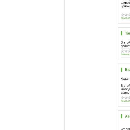
широк
цепоч
Компью
Та
В это
броне
Компью
Бю
Куда 
В это
молод
единс
Компью
Аэ
От ви