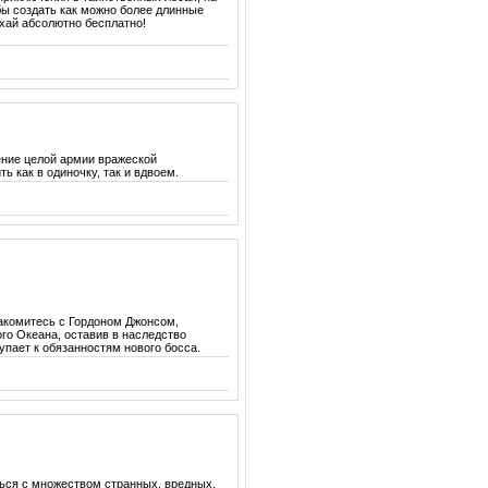
бы создать как можно более длинные
ыхай абсолютно бесплатно!
ение целой армии вражеской
 как в одиночку, так и вдвоем.
накомитесь с Гордоном Джонсом,
го Океана, оставив в наследство
упает к обязанностям нового босса.
ться с множеством странных, вредных,