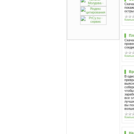
Скача
покаж
остры
Компью
Пл
Скача
прове
соеди
Компью
Вр
В одн
превр
выясн
собер
чтобы
зараб
все э
лучши
вы по
волше
Компью
На