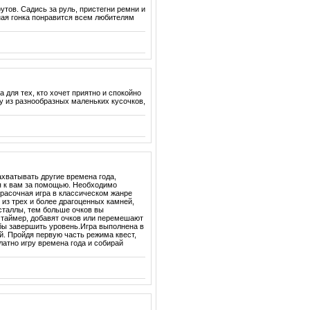
тов. Садись за руль, пристегни ремни и
ная гонка понравится всем любителям
для тех, кто хочет приятно и спокойно
у из разнообразных маленьких кусочков,
хватывать другие времена года,
я к вам за помощью. Необходимо
красочная игра в классическом жанре
из трех и более драгоценных камней,
сталлы, тем больше очков вы
 таймер, добавят очков или перемешают
обы завершить уровень.Игра выполнена в
й. Пройдя первую часть режима квест,
атно игру времена года и собирай