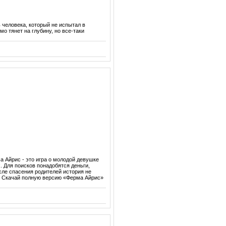
 человека, который не испытал в
о тянет на глубину, но все-таки
а Айрис - это игра о молодой девушке
. Для поисков понадобятся деньги,
сле спасения родителей история не
. Скачай полную версию «Ферма Айрис»