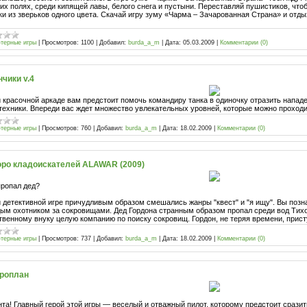
их полях, среди кипящей лавы, белого снега и пустыни. Переставляй пушистиков, что
ки из зверьков одного цвета. Скачай игру зуму «Чарма – Зачарованная Страна» и отд
терные игры
|
Просмотров:
1100
|
Добавил:
burda_a_m
|
Дата:
05.03.2009
|
Комментарии (0)
нчики v.4
й красочной аркаде вам предстоит помочь командиру танка в одиночку отразить напад
техники. Впереди вас ждет множество увлекательных уровней, которые можно проходить
терные игры
|
Просмотров:
760
|
Добавил:
burda_a_m
|
Дата:
18.02.2009
|
Комментарии (0)
ро кладоискателей ALAWAR (2009)
пропал дед?
й детективной игре причудливым образом смешались жанры "квест" и "я ищу". Вы поз
ым охотником за сокровищами. Дед Гордона странным образом пропал среди вод Тихо
твенному внуку целую компанию по поиску сокровищ. Гордон, не теряя времени, прист
терные игры
|
Просмотров:
737
|
Добавил:
burda_a_m
|
Дата:
18.02.2009
|
Комментарии (0)
роплан
нта! Главный герой этой игры — веселый и отважный пилот, которому предстоит срази