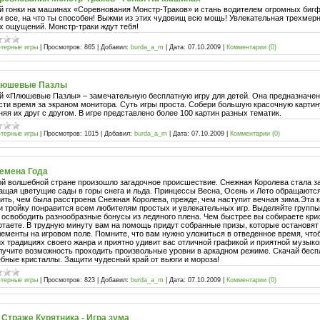
й гонки на машинах «Соревнования Монстр-Траков» и стань водителем огромных бигфу
и все, на что ты способен! Выжми из этих чудовищ всю мощь! Увлекательная трехмер
х ощущений. Монстр-траки ждут тебя!
терные игры
|
Просмотров:
865
|
Добавил:
burda_a_m
|
Дата:
07.10.2009
|
Комментарии (0)
юшевые Пазлы
й «Плюшевые Пазлы» – замечательную бесплатную игру для детей. Она предназначена 
сти время за экраном монитора. Суть игры проста. Собери большую красочную картин
няя их друг с другом. В игре представлено более 100 картин разных тематик.
терные игры
|
Просмотров:
1015
|
Добавил:
burda_a_m
|
Дата:
07.10.2009
|
Комментарии (0)
емена Года
ой волшебной стране произошло загадочное происшествие. Снежная Королева стала за
ащая цветущие сады в горы снега и льда. Принцессы Весна, Осень и Лето обращаютс
ить, чем была расстроена Снежная Королева, прежде, чем наступит вечная зима.Эта 
и тройку понравится всем любителям простых и увлекательных игр. Выделяйте группы 
 освободить разнообразные бонусы из ледяного плена. Чем быстрее вы собираете кри
отаете. В трудную минуту вам на помощь придут собранные призы, которые остановят
лементы на игровом поле. Помните, что вам нужно уложиться в отведенное время, чт
х традициях своего жанра и приятно удивит вас отличной графикой и приятной музыко
лучите возможность проходить произвольные уровни в аркадном режиме. Скачай беспл
бные кристаллы. Защити чудесный край от вьюги и мороза!
терные игры
|
Просмотров:
823
|
Добавил:
burda_a_m
|
Дата:
07.10.2009
|
Комментарии (0)
 Страже Курятника - Игра зума