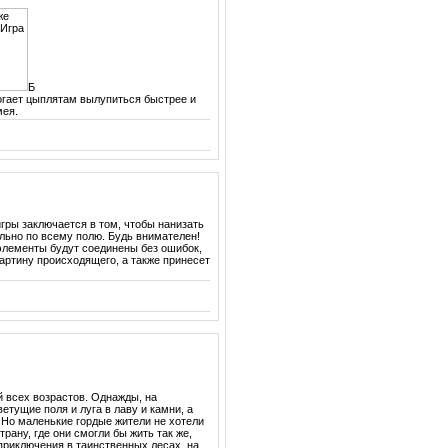
Б
гает цыплятам вылупиться быстрее и
мея.
игры заключается в том, чтобы нанизать
льно по всему полю. Будь внимателен!
элементы будут соединены без ошибок,
картину происходящего, а также принесет
й всех возрастов. Однажды, на
етущие поля и луга в лаву и камни, а
 Но маленькие гордые жители не хотели
ану, где они смогли бы жить так же,
 приключения в таинственных лесах, на