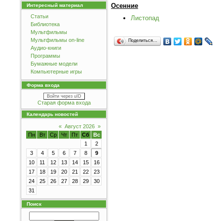
Осенние
Интересный материал
Статьи
Листопад
Библиотека
Мультфильмы
Мультфильмы on-line
Поделиться…
Аудио-книги
Программы
Бумажные модели
Компьютерные игры
Форма входа
Войти через uID
Старая форма входа
Календарь новостей
«
Август 2026
»
Пн
Вт
Ср
Чт
Пт
Сб
Вс
1
2
3
4
5
6
7
8
9
10
11
12
13
14
15
16
17
18
19
20
21
22
23
24
25
26
27
28
29
30
31
Поиск