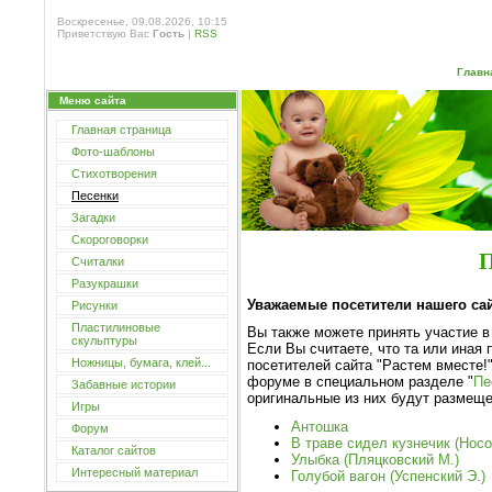
Воскресенье, 09.08.2026, 10:15
Приветствую Вас
Гость
|
RSS
Главн
Меню сайта
Главная страница
Фото-шаблоны
Стихотворения
Песенки
Загадки
Скороговорки
П
Считалки
Разукрашки
Уважаемые посетители нашего сай
Рисунки
Пластилиновые
Вы также можете принять участие в
скульптуры
Если Вы считаете, что та или иная 
Ножницы, бумага, клей...
посетителей сайта "Растем вместе!
форуме в специальном разделе "
Пе
Забавные истории
оригинальные из них будут размеще
Игры
Антошка
Форум
В траве сидел кузнечик (Носо
Каталог сайтов
Улыбка (Пляцковский М.)
Интересный материал
Голубой вагон (Успенский Э.)