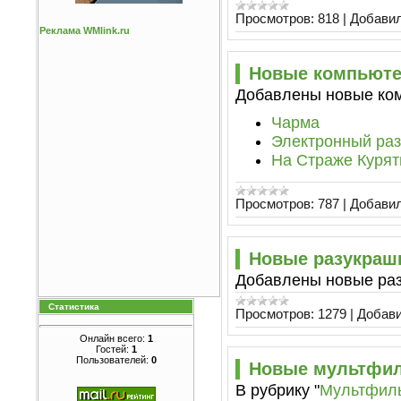
Просмотров:
818
|
Добавил
Реклама WMlink.ru
Новые компьюте
Добавлены новые ко
Чарма
Электронный ра
На Страже Курят
Просмотров:
787
|
Добавил
Новые разукраш
Добавлены новые ра
Статистика
Просмотров:
1279
|
Добави
Онлайн всего:
1
Гостей:
1
Пользователей:
0
Новые мультфи
В рубрику "
Мультфил