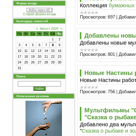
Форма входа
Коллекция
бумажных
Войти через uID
Старая форма входа
Просмотров:
697
|
Добавил
Календарь новостей
«
Август 2026
»
Пн
Вт
Ср
Чт
Пт
Сб
Вс
Добавлены нов
1
2
Добавлены новые му
3
4
5
6
7
8
9
10
11
12
13
14
15
16
Просмотров:
801
|
Добавил
17
18
19
20
21
22
23
24
25
26
27
28
29
30
31
Новые Настины 
Поиск
Новые Настины работ
Просмотров:
756
|
Добавил
Оплаченная реклама
Мультфильмы "С
"Сказка о рыбак
Добавлено два мульт
"
Сказка о рыбаке и з