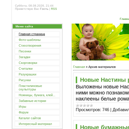
Суббота, 08.08.2026, 21:44
Приветствую Вас
Гость
|
RSS
Главн
Меню сайта
Главная страница
Фото-шаблоны
Стихотворения
Песенки
Загадки
Скорговорки
Главная
»
Архив материалов
Считалки
Разукрашки
Новые Настины 
Рисунки
Выложены новые Насти
Пластилиновые
скульптуры
ними можно познако
Ножницы, бумага, клей...
наклеены белые ром
Забавные истории
Игры
Просмотров:
746
|
Добавил
Форум
Каталог сайтов
Интересный материал
Новые бумажны