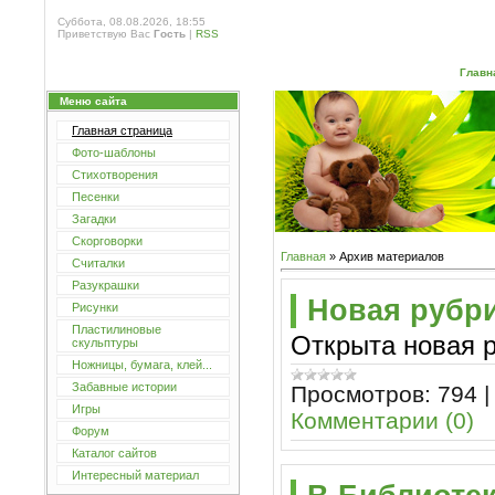
Суббота, 08.08.2026, 18:55
Приветствую Вас
Гость
|
RSS
Главн
Меню сайта
Главная страница
Фото-шаблоны
Стихотворения
Песенки
Загадки
Скорговорки
Главная
»
Архив материалов
Считалки
Разукрашки
Новая рубр
Рисунки
Пластилиновые
Открыта новая р
скульптуры
Ножницы, бумага, клей...
Забавные истории
Просмотров:
794
Игры
Комментарии (0)
Форум
Каталог сайтов
Интересный материал