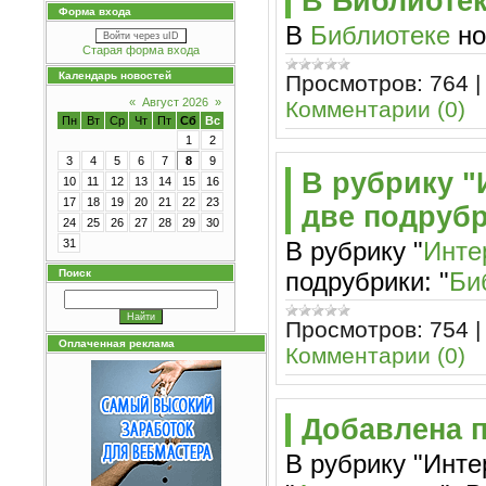
В Библиотек
Форма входа
В
Библиотеке
но
Войти через uID
Старая форма входа
Календарь новостей
Просмотров:
764
«
Август 2026
»
Комментарии (0)
Пн
Вт
Ср
Чт
Пт
Сб
Вс
1
2
3
4
5
6
7
8
9
В рубрику "
10
11
12
13
14
15
16
17
18
19
20
21
22
23
две подруб
24
25
26
27
28
29
30
В рубрику "
Инте
31
подрубрики: "
Би
Поиск
Просмотров:
754
Оплаченная реклама
Комментарии (0)
Добавлена п
В рубрику "Инт