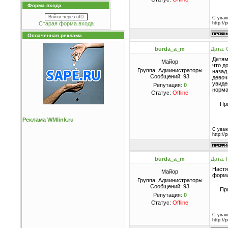
Форма входа
Войти через uID
С уваж
Старая форма входа
http://
Оплаченная реклама
burda_a_m
Дата: 
Детям
Майор
что д
Группа: Администраторы
назад
Сообщений:
93
девоч
увиде
Репутация:
0
норма
Статус:
Offline
Пр
Реклама WMlink.ru
С уваж
http://
burda_a_m
Дата: 
Настя
Майор
форма
Группа: Администраторы
Сообщений:
93
Пр
Репутация:
0
Статус:
Offline
С уваж
http://