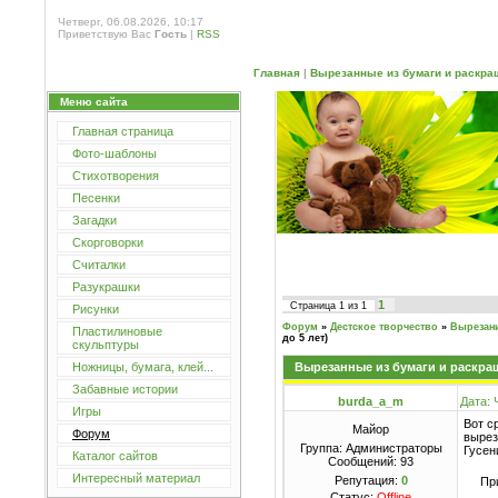
Четверг, 06.08.2026, 10:17
Приветствую Вас
Гость
|
RSS
Главная
|
Вырезанные из бумаги и раскраш
Меню сайта
Главная страница
Фото-шаблоны
Стихотворения
Песенки
Загадки
Скорговорки
Считалки
Разукрашки
1
Страница
1
из
1
Рисунки
Форум
»
Дестское творчество
»
Вырезан
Пластилиновые
до 5 лет)
скульптуры
Ножницы, бумага, клей...
Вырезанные из бумаги и раскраш
Забавные истории
burda_a_m
Дата: 
Игры
Вот с
Майор
Форум
вырез
Группа: Администраторы
Гусен
Каталог сайтов
Сообщений:
93
Интересный материал
Репутация:
0
Пр
Статус:
Offline