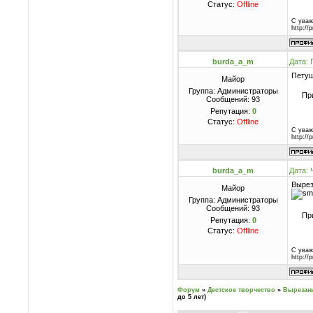
Статус:
Offline
С уваж
http://
burda_a_m
Дата: 
Петуш
Майор
Группа: Администраторы
Пр
Сообщений:
93
Репутация:
0
Статус:
Offline
С уваж
http://
burda_a_m
Дата: 
Вырез
Майор
Группа: Администраторы
Сообщений:
93
Пр
Репутация:
0
Статус:
Offline
С уваж
http://
Форум
»
Дестское творчество
»
Вырезан
до 5 лет)