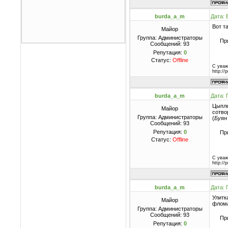
burda_a_m
Дата: 
Вот т
Майор
Группа: Администраторы
Пр
Сообщений:
93
Репутация:
0
Статус:
Offline
С уваж
http://
burda_a_m
Дата: 
Цыпле
Майор
сотво
Группа: Администраторы
(
Буян
Сообщений:
93
Репутация:
0
Пр
Статус:
Offline
С уваж
http://
burda_a_m
Дата: 
Улитк
Майор
флома
Группа: Администраторы
Сообщений:
93
Пр
Репутация:
0