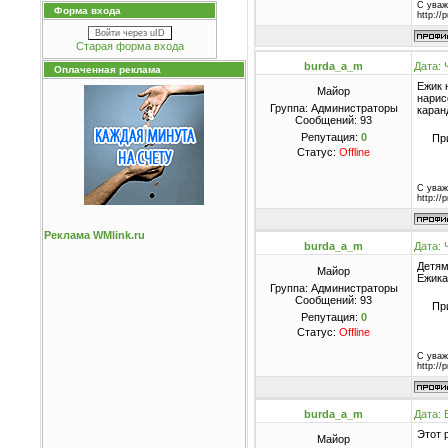
С уваж
Форма входа
http://
Войти через uID
Старая форма входа
burda_a_m
Дата: 
Оплаченная реклама
Ежик 
Майор
нарис
Группа: Администраторы
каран
Сообщений:
93
Репутация:
0
Пр
Статус:
Offline
С уваж
http://
Реклама WMlink.ru
burda_a_m
Дата: 
Детям
Майор
Ежика
Группа: Администраторы
Сообщений:
93
Пр
Репутация:
0
Статус:
Offline
С уваж
http://
burda_a_m
Дата: 
Этот 
Майор