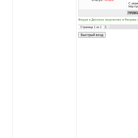
С уваж
http://
Форум
»
Дестское творчество
»
Рисунки
1
Страница
1
из
1