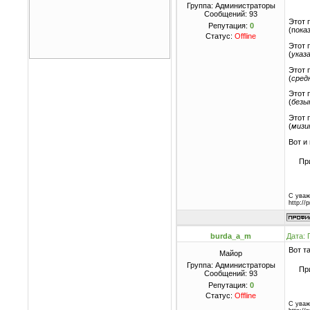
Группа: Администраторы
Сообщений:
93
Этот 
Репутация:
0
(п
ока
Статус:
Offline
Этот 
(
указ
Этот 
(
сред
Этот 
(
безы
Этот 
(
мизи
Вот и
Пр
С уваж
http://
burda_a_m
Дата: 
Вот т
Майор
Группа: Администраторы
Пр
Сообщений:
93
Репутация:
0
Статус:
Offline
С уваж