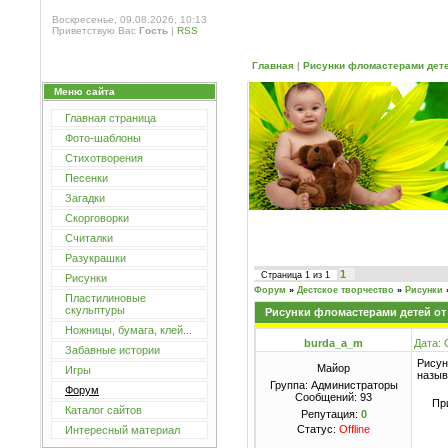
Воскресенье, 09.08.2026, 10:13
Приветствую Вас
Гость
|
RSS
Главная
|
Рисунки фломастерами дете
Меню сайта
Главная страница
Фото-шаблоны
Стихотворения
Песенки
Загадки
Скорговорки
Считалки
Разукрашки
1
Страница
1
из
1
Рисунки
Форум
»
Дестское творчество
»
Рисунки
Пластилиновые
скульптуры
Рисунки фломастерами детей от 
Ножницы, бумага, клей...
burda_a_m
Дата: 
Забавные истории
Рисун
Майор
Игры
назыв
Группа: Администраторы
Форум
Сообщений:
93
Пр
Каталог сайтов
Репутация:
0
Статус:
Offline
Интересный материал