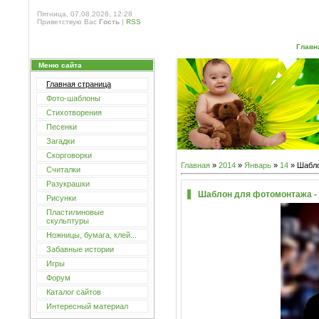
Пятница, 07.08.2026, 12:28
Приветствую Вас
Гость
|
RSS
Главн
Меню сайта
Главная страница
Фото-шаблоны
Стихотворения
Песенки
Загадки
Скорговорки
Главная
»
2014
»
Январь
»
14
» Шабло
Считалки
Разукрашки
Шаблон для фотомонтажа -
Рисунки
Пластилиновые
скульптуры
Ножницы, бумага, клей...
Забавные истории
Игры
Форум
Каталог сайтов
Интересный материал