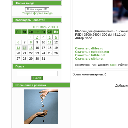
Форма входа
Войти через uID
Старая форма входа
Календарь новостей
«
Январь 2014
»
Шаблон для фотомонтажа - Я сним
Пн
Вт
Ср
Чт
Пт
Сб
Вс
PSD | 3600x2400 | 300 dpi | 51,2 мб
1
2
3
4
5
Автор: fiace
6
7
8
9
10
11
12
13
14
15
16
17
18
19
Скачать с dfiles.ru
Скачать с turbobit.net
20
21
22
23
24
25
26
Скачать с hitfile.net
Скачать с sibit.net
27
28
29
30
31
Просмотров: 775 | Добавил:
fiace
| Рейтинг:
Поиск
Всего комментариев:
0
Оплаченная реклама
Добавля